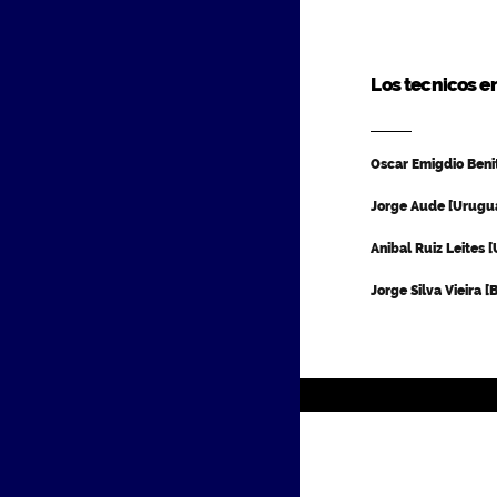
Los tecnicos en
Oscar Emigdio Benit
Jorge Aude [Urugua
Anibal Ruiz Leites 
Jorge Silva Vieira [