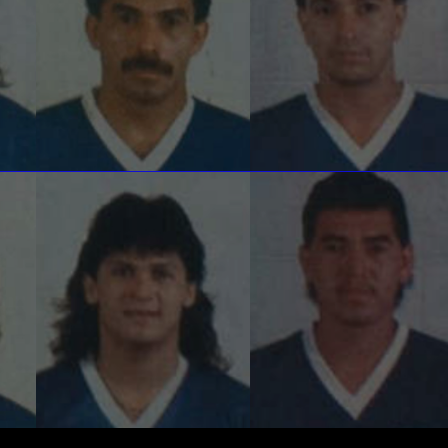
CA
FERNANDO LAZO
ALFREDO VASQUEZ
Mediocampista
Mediocampista
Z
CASTRO BORJA
PALACIOS LOZANO
Mediocampista
delantero