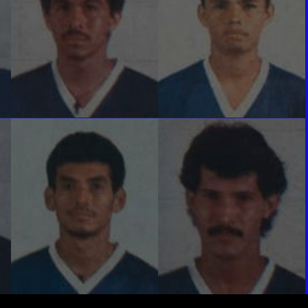
GUILLERMO RIVERA
PEDRO VASQUEZ
Mediocampista
Mediocampista
RAUL DIAZ ARCE
OSCAR ULLOA
delantero
delantero