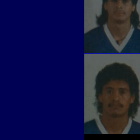
JORGE MORAN MOJI
Defensa
MILTON MELENDE
Mediocampista