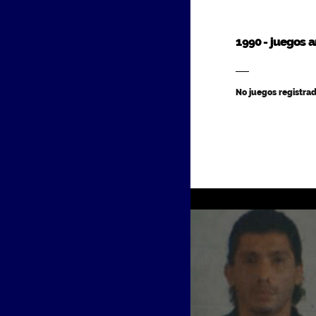
1990 - juegos 
No juegos registrad
RAUL GARCIA
portero