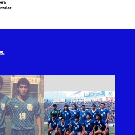
vera
onzalez
S.