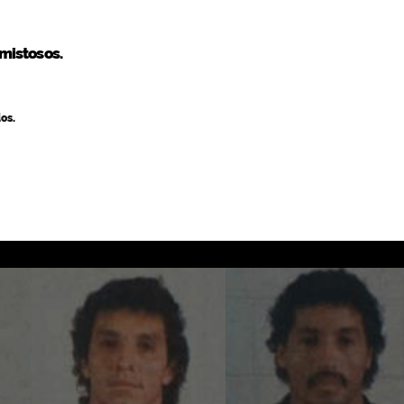
amistosos.
os.
CARLOS RIVERA
NOEL SANTILLANA
Portero
portero