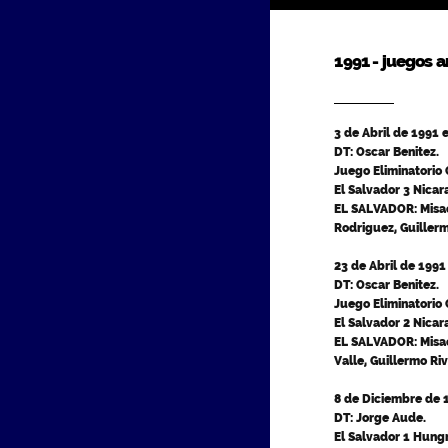
1991 - juegos a
3 de Abril de 1991 
DT: Oscar Benitez.
Juego Eliminatorio
El Salvador 3 Nicar
EL SALVADOR: Misael
Rodriguez, Guillerm
23 de Abril de 1991
DT: Oscar Benitez.
Juego Eliminatorio
El Salvador 2 Nicar
EL SALVADOR: Misael
Valle, Guillermo Ri
8 de Diciembre de 1
DT: Jorge Aude.
El Salvador 1 Hungr